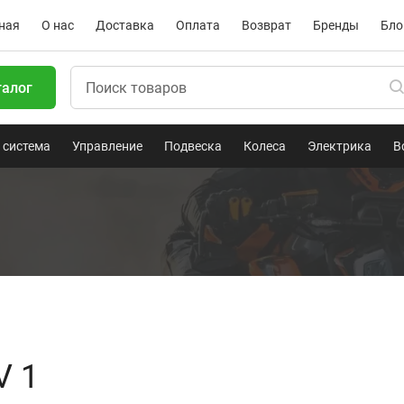
ная
О нас
Доставка
Оплата
Возврат
Бренды
Бло
талог
 система
Управление
Подвеска
Колеса
Электрика
В
V 1