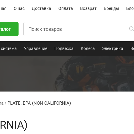
ная
О нас
Доставка
Оплата
Возврат
Бренды
Бло
талог
 система
Управление
Подвеска
Колеса
Электрика
В
ha
PLATE, EPA (NON CALIFORNIA)
RNIA)