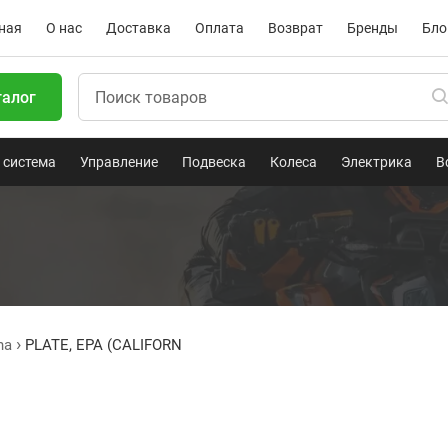
ная
О нас
Доставка
Оплата
Возврат
Бренды
Бло
талог
 система
Управление
Подвеска
Колеса
Электрика
В
ha
PLATE, EPA (CALIFORN