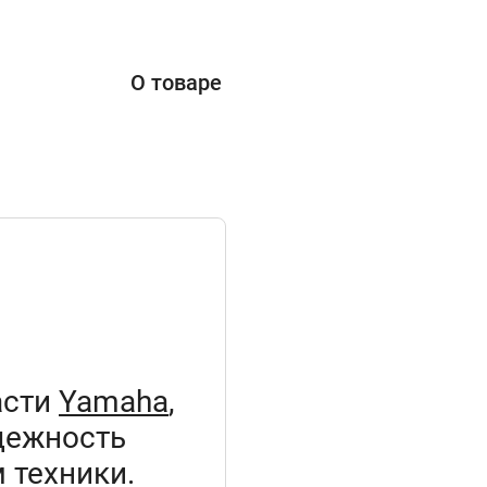
О товаре
асти
Yamaha
,
дежность
 техники.