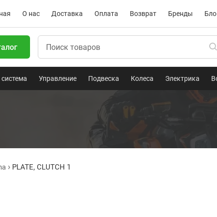
ная
О нас
Доставка
Оплата
Возврат
Бренды
Бло
талог
 система
Управление
Подвеска
Колеса
Электрика
В
ha
PLATE, CLUTCH 1