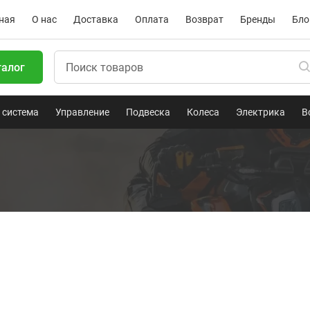
ная
О нас
Доставка
Оплата
Возврат
Бренды
Бло
талог
 система
Управление
Подвеска
Колеса
Электрика
В