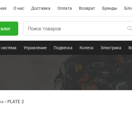
ная
О нас
Доставка
Оплата
Возврат
Бренды
Бло
талог
 система
Управление
Подвеска
Колеса
Электрика
В
ha
PLATE 2