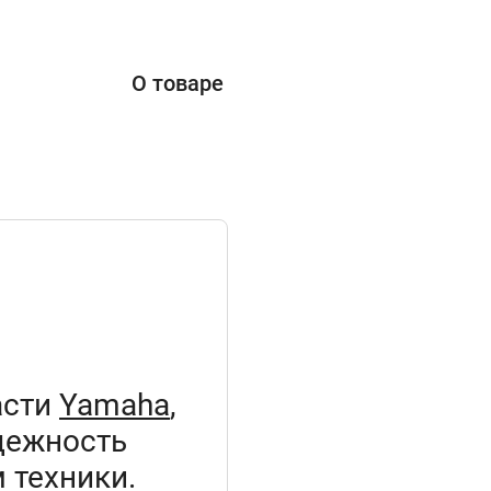
О товаре
асти
Yamaha
,
дежность
 техники.