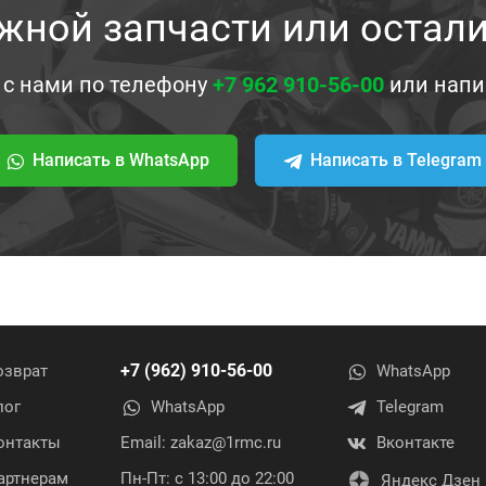
жной запчасти или остал
 с нами по телефону
+7 962 910-56-00
или напи
Написать в WhatsApp
Написать в Telegram
+7 (962) 910-56-00
озврат
WhatsApp
лог
WhatsApp
Telegram
онтакты
Email:
zakaz@1rmc.ru
Вконтакте
артнерам
Пн-Пт: с 13:00 до 22:00
Яндекс Дзен