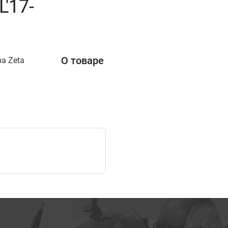
'17-
О товаре