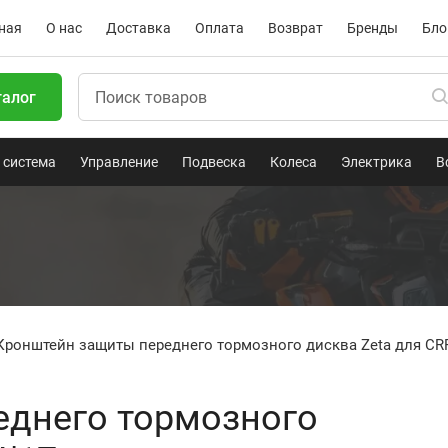
ная
О нас
Доставка
Оплата
Возврат
Бренды
Бло
талог
 система
Управление
Подвеска
Колеса
Электрика
В
Кронштейн защиты переднего тормозного дисква Zeta для CRF
еднего тормозного