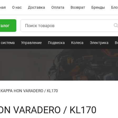
ная
О нас
Доставка
Оплата
Возврат
Бренды
Бло
талог
 система
Управление
Подвеска
Колеса
Электрика
В
 KAPPA HON VARADERO / KL170
ON VARADERO / KL170