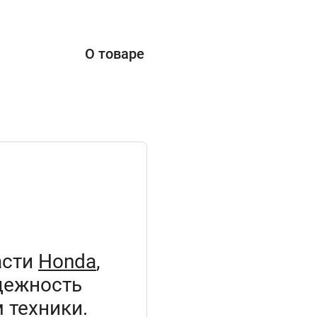
О товаре
асти
Honda
,
дежность
 техники.