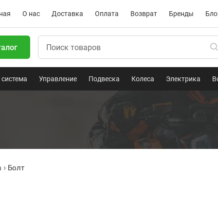
ная
О нас
Доставка
Оплата
Возврат
Бренды
Бло
талог
 система
Управление
Подвеска
Колеса
Электрика
В
a
Болт