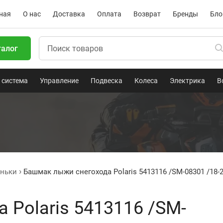
ная
О нас
Доставка
Оплата
Возврат
Бренды
Бло
талог
 система
Управление
Подвеска
Колеса
Электрика
В
ньки
Башмак лыжи снегохода Polaris 5413116 /SM-08301 /18-
Polaris 5413116 /SM-